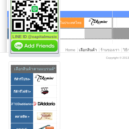
ผู้แทนจำหน่ายแต่เพียงผู้
ในประเทศไทย
เดียว
LINE ID @capitalmusic
Main menu 2
Home
เลือกสินค้า
ร้านของเรา
วิธี
Copyright © 201
เลือกสินค้า
ตามแบรนด์*
กีต้าร์โปร่ง>
กีต้าร์ไฟฟ้า>
สาย
Daddario>
คลาสสิค >