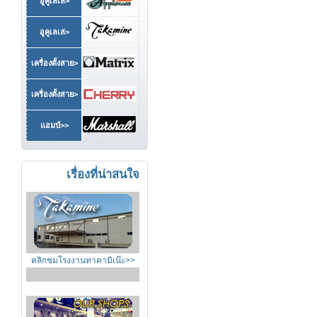
อูคูเลเล่>
อูคูเลเล่>
เครื่องตั้งสาย>
เครื่องตั้งสาย>
แอมป์>>
เรื่องที่น่าสนใจ
คลิกชมโรงงานทาคามิเน๊ะ>>