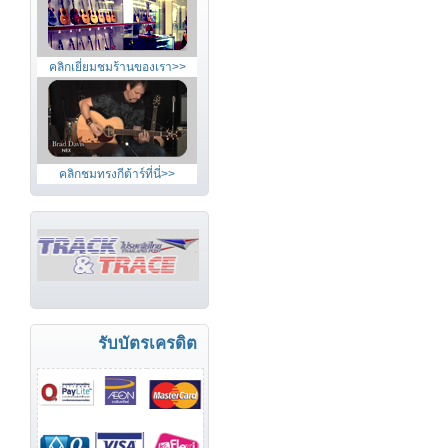
คลิกเยี่ยมชมร้านของเรา>>
คลิกชมทรงกีต้าร์ที่นี่>>
รับบัตรเครดิต