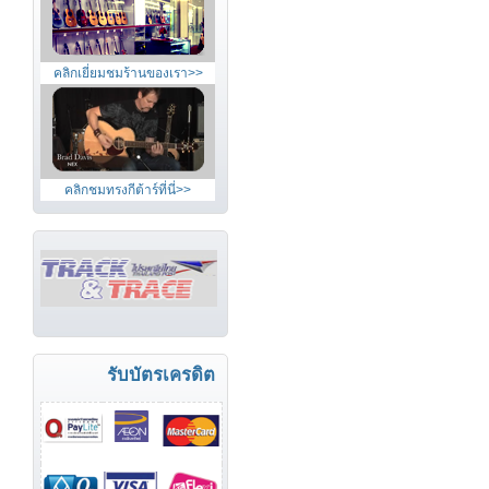
คลิกเยี่ยมชมร้านของเรา>>
คลิกชมทรงกีต้าร์ที่นี่>>
รับบัตรเครดิต