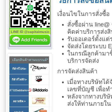
วิธีการสั่งซื้อสิน
เงื่อนไขในการสั่งซื้อ
สั่งซื้อผ่าน line
คิดค่าบริการส่งสิ
LINE ID @capitalmusic
รับออเดอร์ตั้งแต
จัดส่งโดยระบบ 
ในกรณีลูกค้ามาซื้
บริการจัดส่ง
เลือกสินค้า
ตามแบรนด์*
กีต้าร์โปร่ง>
การจัดส่งสินค้า
กีต้าร์ไฟฟ้า>
เมื่อทางบริษัทได
เลขที่บัญชี เพื่
สาย
Daddario>
หลังจากทางบริษั
คลาสสิค >
ส่งให้ท่านภายใน