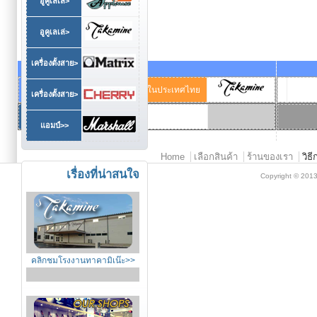
อูคูเลเล่>
อูคูเลเล่>
เครื่องตั้งสาย>
ผู้แทนจำหน่ายแต่เพียงผู้
ในประเทศไทย
เครื่องตั้งสาย>
เดียว
แอมป์>>
Main menu 2
Home
เลือกสินค้า
ร้านของเรา
วิธี
เรื่องที่น่าสนใจ
Copyright © 201
คลิกชมโรงงานทาคามิเน๊ะ>>